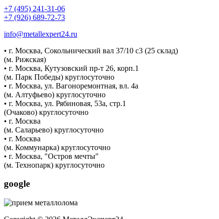
+7 (495) 241-31-06
+7 (926) 689-72-73
info@metallexpert24.ru
• г. Москва, Сокольнический вал 37/10 с3 (25 склад)
(м. Рижская)
• г. Москва, Кутузовский пр-т 26, корп.1
(м. Парк Победы) круглосуточно
• г. Москва, ул. Вагоноремонтная, вл. 4а
(м. Алтуфьево) круглосуточно
• г. Москва, ул. Рябиновая, 53а, стр.1
(Очаково) круглосуточно
• г. Москва
(м. Саларьево) круглосуточно
• г. Москва
(м. Коммунарка) круглосуточно
• г. Москва, "Остров мечты"
(м. Технопарк) круглосуточно
google