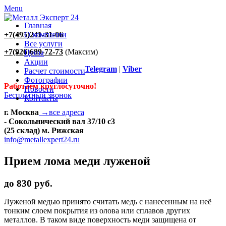
Menu
Главная
+7(495)241-31-06
О компании
Все услуги
+7(926)689-72-73
(Максим)
Цены
Акции
Telegram
|
Viber
Расчет стоимости
Фотографии
Работаем круглосуточно!
Новости
Бесплатный звонок
Контакты
г. Москва
→все адреса
- Сокольнический вал 37/10 с3
(25 склад) м. Рижская
info@metallexpert24.ru
Прием лома меди луженой
до
830
руб.
Луженой медью принято считать медь с нанесенным на неё
тонким слоем покрытия из олова или сплавов других
металлов. В таком виде поверхность меди защищена от