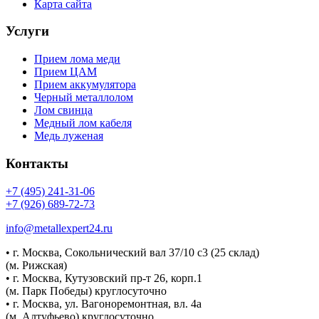
Карта сайта
Услуги
Прием лома меди
Прием ЦАМ
Прием аккумулятора
Черный металлолом
Лом свинца
Медный лом кабеля
Медь луженая
Контакты
+7 (495) 241-31-06
+7 (926) 689-72-73
info@metallexpert24.ru
• г. Москва, Сокольнический вал 37/10 с3 (25 склад)
(м. Рижская)
• г. Москва, Кутузовский пр-т 26, корп.1
(м. Парк Победы) круглосуточно
• г. Москва, ул. Вагоноремонтная, вл. 4а
(м. Алтуфьево) круглосуточно