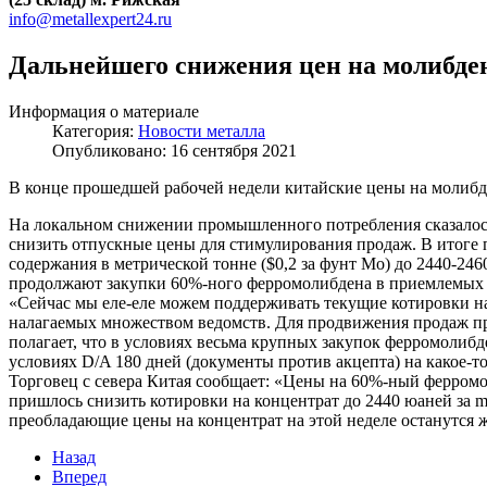
info@metallexpert24.ru
Дальнейшего снижения цен на молибде
Информация о материале
Категория:
Новости металла
Опубликовано: 16 сентября 2021
В конце прошедшей рабочей недели китайские цены на молибд
На локальном снижении промышленного потребления сказалось
снизить отпускные цены для стимулирования продаж. В итоге 
содержания в метрической тонне ($0,2 за фунт Мо) до 2440-246
продолжают закупки 60%-ного ферромолибдена в приемлемых о
«Сейчас мы еле-еле можем поддерживать текущие котировки на
налагаемых множеством ведомств. Для продвижения продаж прих
полагает, что в условиях весьма крупных закупок ферромолибде
условиях D/A 180 дней (документы против акцепта) на какое-
Торговец с севера Китая сообщает: «Цены на 60%-ный ферромол
пришлось снизить котировки на концентрат до 2440 юаней за m
преобладающие цены на концентрат на этой неделе останутся 
Назад
Вперед