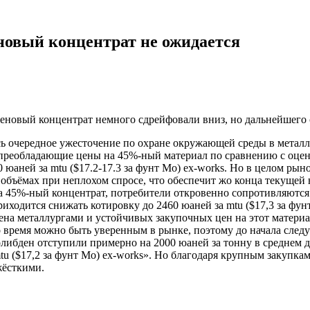
новый концентрат не ожидается
еновый концентрат немного сдрейфовали вниз, но дальнейшего 
 очередное ужесточение по охране окружающей среды в металл
преобладающие цены на 45%-ный материал по сравнению с оценк
0 юаней за mtu ($17.2-17.3 за фунт Мо) ex-works. Но в целом ры
бъёмах при неплохом спросе, что обеспечит жо конца текущей 
 45%-ный концентрат, потребители откровенно сопротивляются 
одится снижать котировку до 2460 юаней за mtu ($17,3 за фунт
на металлургами и устойчивых закупочных цен на этот материал 
то время можно быть уверенным в рынке, поэтому до начала сле
ибден отступили примерно на 2000 юаней за тонну в среднем до 
tu ($17,2 за фунт Мо) ex-works». Но благодаря крупным закупка
жёсткими.