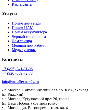
Карта сайта
Услуги
Прием лома меди
Прием ЦАМ
Прием аккумулятора
Черный металлолом
Лом свинца
Медный лом кабеля
Медь луженая
Контакты
+7 (495) 241-31-06
+7 (926) 689-72-73
info@metallexpert24.ru
• г. Москва, Сокольнический вал 37/10 с3 (25 склад)
(м. Рижская)
• г. Москва, Кутузовский пр-т 26, корп.1
(м. Парк Победы) круглосуточно
• г. Москва, ул. Вагоноремонтная, вл. 4а