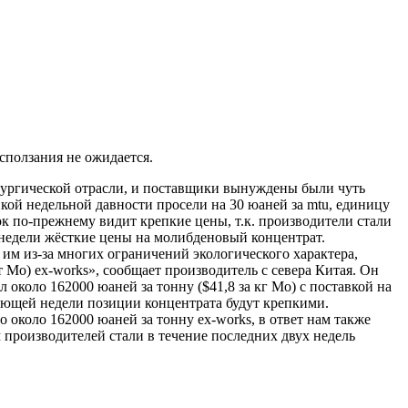
сползания не ожидается.
ургической отрасли, и поставщики вынуждены были чуть
ой недельной давности просели на 30 юаней за mtu, единицу
нок по-прежнему видит крепкие цены, т.к. производители стали
недели жёсткие цены на молибденовый концентрат.
им из-за многих ограничений экологического характера,
 Мо) ex-works», сообщает производитель с севера Китая. Он
около 162000 юаней за тонну ($41,8 за кг Мо) с поставкой на
дующей недели позиции концентрата будут крепкими.
около 162000 юаней за тонну ex-works, в ответ нам также
м производителей стали в течение последних двух недель