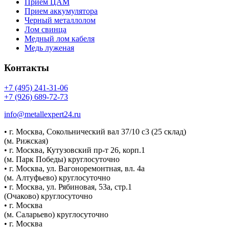
Прием ЦАМ
Прием аккумулятора
Черный металлолом
Лом свинца
Медный лом кабеля
Медь луженая
Контакты
+7 (495) 241-31-06
+7 (926) 689-72-73
info@metallexpert24.ru
• г. Москва, Сокольнический вал 37/10 с3 (25 склад)
(м. Рижская)
• г. Москва, Кутузовский пр-т 26, корп.1
(м. Парк Победы) круглосуточно
• г. Москва, ул. Вагоноремонтная, вл. 4а
(м. Алтуфьево) круглосуточно
• г. Москва, ул. Рябиновая, 53а, стр.1
(Очаково) круглосуточно
• г. Москва
(м. Саларьево) круглосуточно
• г. Москва