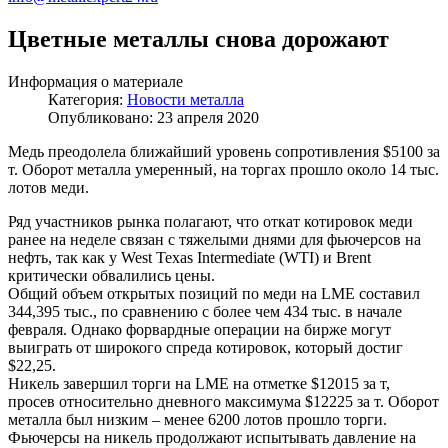
Цветные металлы снова дорожают
Информация о материале
Категория:
Новости металла
Опубликовано: 23 апреля 2020
Медь преодолела ближайший уровень сопротивления $5100 за
т. Оборот металла умеренный, на торгах прошло около 14 тыс.
лотов меди.
Ряд участников рынка полагают, что откат котировок меди
ранее на неделе связан с тяжелыми днями для фьючерсов на
нефть, так как у West Texas Intermediate (WTI) и Brent
критически обвалились цены.
Общий объем открытых позиций по меди на LME составил
344,395 тыс., по сравнению с более чем 434 тыс. в начале
февраля. Однако форвардные операции на бирже могут
выиграть от широкого спреда котировок, который достиг
$22,25.
Никель завершил торги на LME на отметке $12015 за т,
просев относительно дневного максимума $12225 за т. Оборот
металла был низким – менее 6200 лотов прошло торги.
Фьючерсы на никель продолжают испытывать давление на