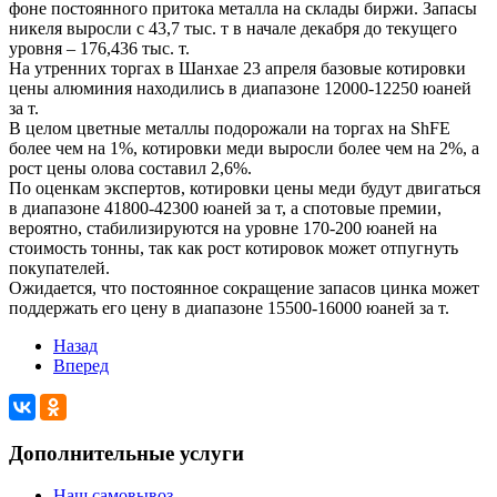
фоне постоянного притока металла на склады биржи. Запасы
никеля выросли с 43,7 тыс. т в начале декабря до текущего
уровня – 176,436 тыс. т.
На утренних торгах в Шанхае 23 апреля базовые котировки
цены алюминия находились в диапазоне 12000-12250 юаней
за т.
В целом цветные металлы подорожали на торгах на ShFE
более чем на 1%, котировки меди выросли более чем на 2%, а
рост цены олова составил 2,6%.
По оценкам экспертов, котировки цены меди будут двигаться
в диапазоне 41800-42300 юаней за т, а спотовые премии,
вероятно, стабилизируются на уровне 170-200 юаней на
стоимость тонны, так как рост котировок может отпугнуть
покупателей.
Ожидается, что постоянное сокращение запасов цинка может
поддержать его цену в диапазоне 15500-16000 юаней за т.
Назад
Вперед
Дополнительные услуги
Наш самовывоз