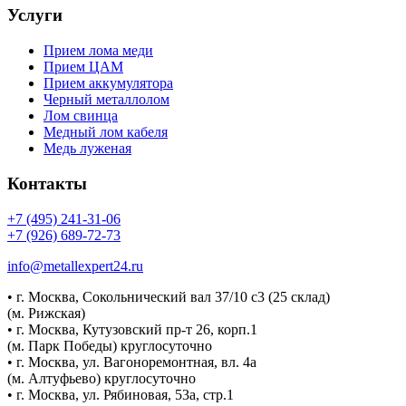
Услуги
Прием лома меди
Прием ЦАМ
Прием аккумулятора
Черный металлолом
Лом свинца
Медный лом кабеля
Медь луженая
Контакты
+7 (495) 241-31-06
+7 (926) 689-72-73
info@metallexpert24.ru
• г. Москва, Сокольнический вал 37/10 с3 (25 склад)
(м. Рижская)
• г. Москва, Кутузовский пр-т 26, корп.1
(м. Парк Победы) круглосуточно
• г. Москва, ул. Вагоноремонтная, вл. 4а
(м. Алтуфьево) круглосуточно
• г. Москва, ул. Рябиновая, 53а, стр.1