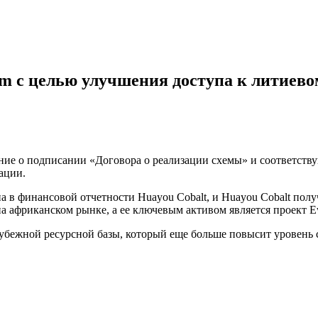
ium с целью улучшения доступа к литиев
ение о подписании «Договора о реализации схемы» и соответству
ации.
а в финансовой отчетности Huayou Cobalt, и Huayou Cobalt получ
а африканском рынке, а ее ключевым активом является проект Ew
зарубежной ресурсной базы, который еще больше повысит уровен