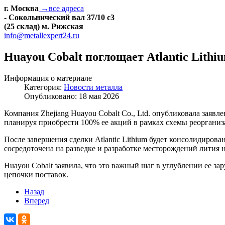
г. Москва
→все адреса
- Сокольнический вал 37/10 с3
(25 склад) м. Рижская
info@metallexpert24.ru
Huayou Cobalt поглощает Atlantic Lith
Информация о материале
Категория:
Новости металла
Опубликовано: 18 мая 2026
Компания Zhejiang Huayou Cobalt Co., Ltd. опубликовала заявл
планируя приобрести 100% ее акций в рамках схемы реорганиз
После завершения сделки Atlantic Lithium будет консолидирован
сосредоточена на разведке и разработке месторождений лития н
Huayou Cobalt заявила, что это важный шаг в углублении ее 
цепочки поставок.
Назад
Вперед