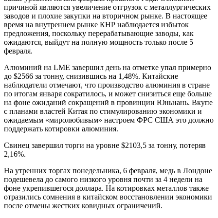
причиной являются увеличение отгрузок с металлургических
заводов и плохие закупки на вторичном рынке. В настоящее
время на внутреннем рынке КНР наблюдается избыток
предложения, поскольку перерабатывающие заводы, как
ожидаются, выйдут на полную мощность только после 5
февраля.
Алюминий на LME завершил день на отметке упал примерно
до $2566 за тонну, снизившись на 1,48%. Китайские
наблюдатели отмечают, что производство алюминия в стране
по итогам января сократилось, и может снизиться еще больше
на фоне ожиданий сокращений в провинции Юньнань. Вкупе
с планами властей Китая по стимулированию экономики и
ожидаемым «миролюбивым» настроем ФРС США это должно
поддержать котировки алюминия.
Свинец завершил торги на уровне $2103,5 за тонну, потеряв
2,16%.
На утренних торгах понедельника, 6 февраля, медь в Лондоне
подешевела до самого низкого уровня почти за 4 недели на
фоне укрепившегося доллара. На котировках металлов также
отразились сомнения в китайском восстановлении экономики
после отмены жестких ковидных ограничений.