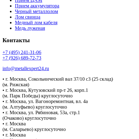
Прием ЦАМ
Прием аккумулятора
Черный металлолом
Лом свинца
Медный лом кабеля
Медь луженая
Контакты
+7 (495) 241-31-06
+7 (926) 689-72-73
info@metallexpert24.ru
• г. Москва, Сокольнический вал 37/10 с3 (25 склад)
(м. Рижская)
• г. Москва, Кутузовский пр-т 26, корп.1
(м. Парк Победы) круглосуточно
• г. Москва, ул. Вагоноремонтная, вл. 4а
(м. Алтуфьево) круглосуточно
• г. Москва, ул. Рябиновая, 53а, стр.1
(Очаково) круглосуточно
• г. Москва
(м. Саларьево) круглосуточно
• г. Москва