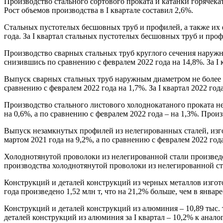
Производство стального сортового проката и катанки горячекат
Рост объемов производства в I квартале составил 2,6%.
Стальных пустотелых бесшовных труб и профилей, а также их фи
года. За I квартал стальных пустотелых бесшовных труб и проф
Производство сварных стальных труб круглого сечения наружны
снизившись по сравнению с февралем 2022 года на 14,8%. За I к
Выпуск сварных стальных труб наружным диаметром не более 40
сравнению с февралем 2022 года на 1,7%. За I квартал 2022 год
Производство стального листового холоднокатаного проката не
на 0,6%, а по сравнению с февралем 2022 года – на 1,3%. Произв
Выпуск незамкнутых профилей из нелегированных сталей, изго
мартом 2021 года на 9,2%, а по сравнению с февралем 2022 года
Холоднотянутой проволоки из нелегированной стали произведено
производства холоднотянутой проволоки из нелегированной ста
Конструкций и деталей конструкций из черных металлов изготовл
года произведено 1,52 млн т, что на 21,2% больше, чем в январе
Конструкций и деталей конструкций из алюминия – 10,89 тыс. т 
деталей конструкций из алюминия за I квартал – 10,2% к анало