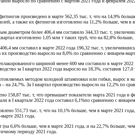
аной выросло по сравнению с мартом 2021 года и февралем 2022 г
тингов произведено в марте 562,35 тыс. т, что на 14,9% больше,
илей, а также их фитингов изготовлено на 11,2% больше, чем в я
м диаметром более 406,4 мм составило 344,33 тыс. т, увеличивш
вартал изготовлено 1,05 млн т таких труб, что на 82,8% больше, 
6,4 мм составил в марте 2022 года 196,32 тыс. т, увеличившись
а их производство выросло на 8,0% по сравнению с январем-марто
плакированного шириной менее 600 мм составило в марте 2022 г
одство за I квартал 2022 года выросло на 18,3%, составив 127,0 т
товляемых методом холодной штамповки или гибки, вырос в март
 – на 24,7%. За I квартал производство выросло на 12,2% по срав
 158,87 тыс. т, что превышает показатели марта 2021 года и фе
ли в I квартале 2022 года составил 6,1%по сравнению с январем
ено 551,73 тыс. т, что на 10,1% больше, чем в марте 2021 года, 
-марте 2021 года.
(на 6,6% больше, чем в марте 2021 года, и на 22,7% больше, чем
гичному периоду 2021 года.