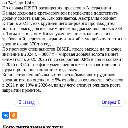
на 24%, до 124 т.
По словам DISER расширения проектов в Австралии и
Канаде должны в краткосрочной перспективе подстегнуть
добычу золота в мире. Как ожидается, Австралия обойдет
Китай в 2021 г. как крупнейшего мирового производителя
золота – благодаря высоким ценам на драгметалл, добыв 384
т. Тогда как в самом Китае ужесточение экологических
требований, вероятно, ограничит китайскую добычу золота на
уровне около 370 т в год.
По прогнозу специалистов DISER, после выхода на пиковое
значение в 2024 г. – 3807 т – мировая добыча золота начнет
снижаться в 2025-2026 гг. со скоростью 0,8% в год и составит
в 2026 г. 3746 т на фоне уменьшения качества золотоносной
руды и роста операционных издержек.
Количество неприбыльных золотодобывающих рудников
увеличится, по оценкам, с 5% от общего количества объектов
в 2021 г. до 10% в 2026-м, ввиду чего следует ожидать роста
закрытий проектов.
Назад
Вперед
Дополнительные услуги