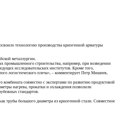
освоило технологию производства криогенной арматуры
ийской металлургии.
рах промышленного строительства, например, при возведении
едущих исследовательских институтов. Кроме того,
алого логистического плеча», – комментирует Петр Мишнев,
го комбината совместно с экспертами по развитию продуктовой
аметры нагрева, прокатки и охлаждения позволили
рубежных стандартов.
 как трубы большого диаметра из криогенной стали. Совместное