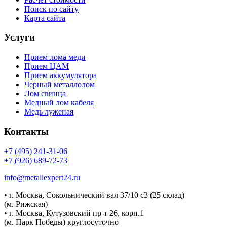
Поиск по сайту
Карта сайта
Услуги
Прием лома меди
Прием ЦАМ
Прием аккумулятора
Черный металлолом
Лом свинца
Медный лом кабеля
Медь луженая
Контакты
+7 (495) 241-31-06
+7 (926) 689-72-73
info@metallexpert24.ru
• г. Москва, Сокольнический вал 37/10 с3 (25 склад)
(м. Рижская)
• г. Москва, Кутузовский пр-т 26, корп.1
(м. Парк Победы) круглосуточно