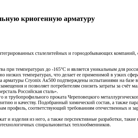
льную криогенную арматуру
интегрированных сталелитейных и горнодобывающих компаний, 
ва при температурах до -165°С и является уникальным для росс
но низких температурах, что делает ее применимой в узких сфе
а арматуры Cryonix Ак500 подтверждены испытаниями на базе в
замещения и позволяет потребителям снизить затраты за счёт м
ерсталь Российская сталь».
го и трубопрофильного проката Череповецкого металлургическо
витию и качеству. Подобранный химический состав, а также пар
ам профиль, соответствующий требованиям отечественных и за
ат и изделия из него, а также перспективные разработки, такие
котехнологичных спиральновитых теплообменников.