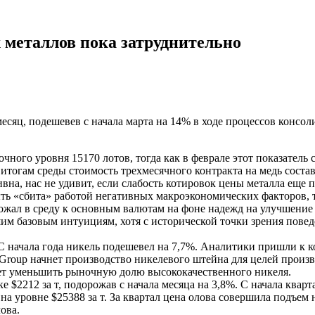
 металлов пока затруднительно
сяц, подешевев с начала марта на 14% в ходе процессов консоли
чного уровня 15170 лотов, тогда как в феврале этот показатель 
 итогам среды стоимость трехмесячного контракта на медь состави
на, нас не удивит, если слабость котировок цены металла еще п
ыть «сбита» работой негативных макроэкономических факторов, та
ожал в среду к основным валютам на фоне надежд на улучшение
 базовым интуициям, хотя с исторической точки зрения поведе
С начала года никель подешевел на 7,7%. Аналитики пришли к к
 Group начнет производство никелевого штейна для целей произв
жет уменьшить рыночную долю высококачественного никеля.
$2212 за т, подорожав с начала месяца на 3,8%. С начала кварт
на уровне $25388 за т. За квартал цена олова совершила подъем
ова.