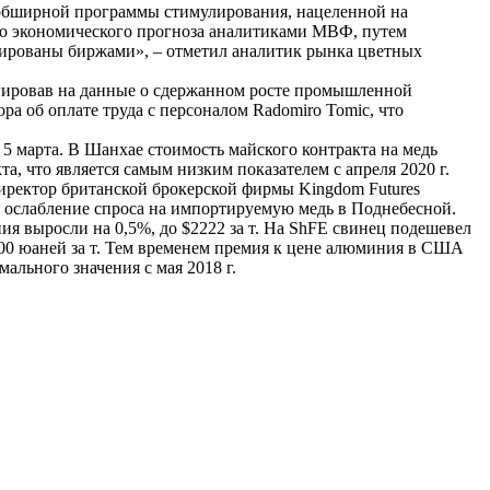
я обширной программы стимулирования, нацеленной на
го экономического прогноза аналитиками МВФ, путем
илированы биржами», – отметил аналитик рынка цветных
еагировав на данные о сдержанном росте промышленной
ра об оплате труда с персоналом Radomiro Tomic, что
с 5 марта. В Шанхае стоимость майского контракта на медь
та, что является самым низким показателем с апреля 2020 г.
директор британской брокерской фирмы Kingdom Futures
а ослабление спроса на импортируемую медь в Поднебесной.
ния выросли на 0,5%, до $2222 за т. На ShFE свинец подешевел
7400 юаней за т. Тем временем премия к цене алюминия в США
мального значения с мая 2018 г.