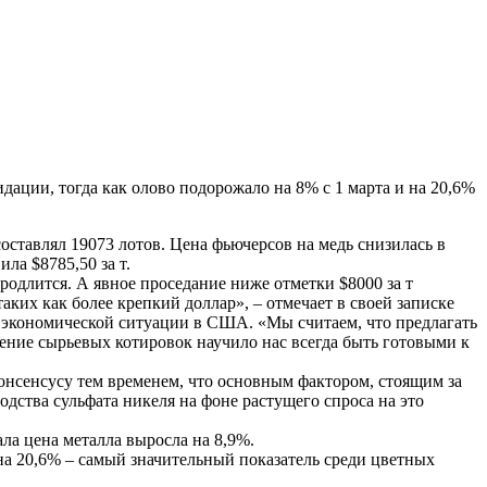
дации, тогда как олово подорожало на 8% с 1 марта и на 20,6%
составлял 19073 лотов. Цена фьючерсов на медь снизилась в
ла $8785,50 за т.
родлится. А явное проседание ниже отметки $8000 за т
ких как более крепкий доллар», – отмечает в своей записке
 экономической ситуации в США. «Мы считаем, что предлагать
ние сырьевых котировок научило нас всегда быть готовыми к
онсенсусу тем временем, что основным фактором, стоящим за
одства сульфата никеля на фоне растущего спроса на это
ала цена металла выросла на 8,9%.
 на 20,6% – самый значительный показатель среди цветных