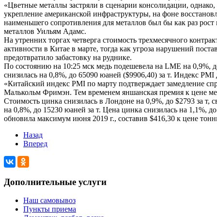
«Цветные металлы застряли в сценарии консолидации, однако,
укрепление американской инфраструктуры, на фоне восстано
наименьшего сопротивления для металлов был бы как раз рост
металлов Уильям Адамс.
На утренних торгах четверга стоимость трехмесячного контрак
активности в Китае в марте, тогда как угроза нарушений поста
предотвратило забастовку на руднике.
По состоянию на 10:25 мск медь подешевела на LME на 0,9%, до 
снизилась на 0,8%, до 65090 юаней ($9906,40) за т. Индекс PMI
«Китайский индекс PMI по марту подтверждает замедление спр
Малькольм Фримэн. Тем временем яншанская премия к цене мед
Стоимость цинка снизилась в Лондоне на 0,9%, до $2793 за т, 
на 0,8%, до 15230 юаней за т. Цена цинка снизилась на 1,1%, 
обновила максимум июня 2019 г., составив $416,30 к цене тонны
Назад
Вперед
Дополнительные услуги
Наш самовывоз
Пункты приема