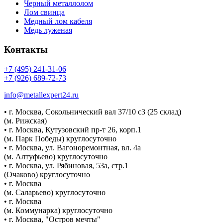
Черный металлолом
Лом свинца
Медный лом кабеля
Медь луженая
Контакты
+7 (495) 241-31-06
+7 (926) 689-72-73
info@metallexpert24.ru
• г. Москва, Сокольнический вал 37/10 с3 (25 склад)
(м. Рижская)
• г. Москва, Кутузовский пр-т 26, корп.1
(м. Парк Победы) круглосуточно
• г. Москва, ул. Вагоноремонтная, вл. 4а
(м. Алтуфьево) круглосуточно
• г. Москва, ул. Рябиновая, 53а, стр.1
(Очаково) круглосуточно
• г. Москва
(м. Саларьево) круглосуточно
• г. Москва
(м. Коммунарка) круглосуточно
• г. Москва, "Остров мечты"