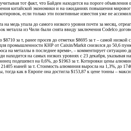
 учитывая тот факт, что Байден находится на пороге объявлени
вления китайской экономики и на ожиданиях повышения мирово
 котировок, если только эти позитивные известия уже не ассим
та на медь упала до самого низкого уровня почти за месяц, отр
вок металла из Чили были снята ввиду заключения Codelco догово
$8710 за т, ранее просев до отметки $8695 за т – самой низкой 
 для промышленности КНР от Caixin/Markit снизился до 50,6 пунк
оса на металлы в последнее время», – комментирует ситуацию 
и находится на самых низких уровнях с 23 декабря, указывая н
свинец подешевел на 0,6%, до $1963 за т. Котировки цены алюми
до 21405 юаней за т. Стоимость алюминия выросла на 1,3%, до 1
, тогда как в Европе она достигла $153,87 к цене тонны – макси