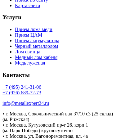
Карта сайта
Услуги
Прием лома меди
Прием ЦАМ
Прием аккумулятора
Черный металлолом
Лом свинца
Медный лом кабеля
Медь луженая
Контакты
+7 (495) 241-31-06
+7 (926) 689-72-73
info@metallexpert24.ru
• г. Москва, Сокольнический вал 37/10 с3 (25 склад)
(м. Рижская)
• г. Москва, Кутузовский пр-т 26, корп.1
(м. Парк Победы) круглосуточно
• г. Москва, ул. Вагоноремонтная, вл. 4а