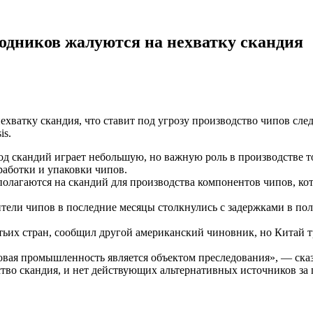
одников жалуются на нехватку скандия
атку скандия, что ставит под угрозу производство чипов след
is.
 год скандий играет небольшую, но важную роль в производств
работки и упаковки чипов.
лагаются на скандий для производства компонентов чипов, кот
ители чипов в последние месяцы столкнулись с задержками в по
тьих стран, сообщил другой американский чиновник, но Китай тр
овая промышленность является объектом преследования», — ска
тво скандия, и нет действующих альтернативных источников за 