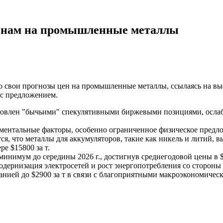
 ценам на промышленные металлы
сило свои прогнозы цен на промышленные металлы, ссылаясь на 
 с предложением.
условлен "бычьими" спекулятивными биржевыми позициями, ос
даментальные факторы, особенно ограниченное физическое пред
, что металлы для аккумуляторов, такие как никель и литий, вы
е $15800 за т.
инимум до середины 2026 г., достигнув среднегодовой цены в $11
модернизация электросетей и рост энергопотребления со сторон
нией до $2900 за т в связи с благоприятными макроэкономиче