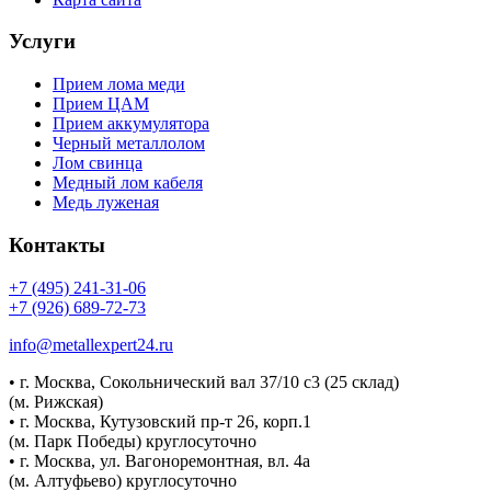
Услуги
Прием лома меди
Прием ЦАМ
Прием аккумулятора
Черный металлолом
Лом свинца
Медный лом кабеля
Медь луженая
Контакты
+7 (495) 241-31-06
+7 (926) 689-72-73
info@metallexpert24.ru
• г. Москва, Сокольнический вал 37/10 с3 (25 склад)
(м. Рижская)
• г. Москва, Кутузовский пр-т 26, корп.1
(м. Парк Победы) круглосуточно
• г. Москва, ул. Вагоноремонтная, вл. 4а
(м. Алтуфьево) круглосуточно