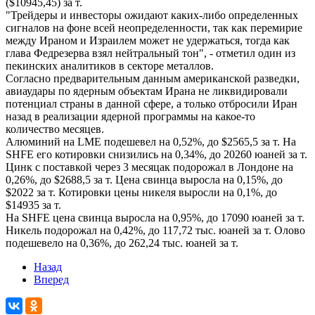
($10945,45) за т.
"Трейдеры и инвесторы ожидают каких-либо определенных
сигналов на фоне всей неопределенности, так как перемирие
между Ираном и Израилем может не удержаться, тогда как
глава Федрезерва взял нейтральный тон", - отметил один из
пекинских аналитиков в секторе металлов.
Согласно предварительным данным американской разведки,
авиаудары по ядерным объектам Ирана не ликвидировали
потенциал страны в данной сфере, а только отбросили Иран
назад в реализации ядерной программы на какое-то
количество месяцев.
Алюминий на LME подешевел на 0,52%, до $2565,5 за т. На
SHFE его котировки снизились на 0,34%, до 20260 юаней за т.
Цинк с поставкой через 3 месяцак подорожал в Лондоне на
0,26%, до $2688,5 за т. Цена свинца выросла на 0,15%, до
$2022 за т. Котировки цены никеля выросли на 0,1%, до
$14935 за т.
На SHFE цена свинца выросла на 0,95%, до 17090 юаней за т.
Никель подорожал на 0,42%, до 117,72 тыс. юаней за т. Олово
подешевело на 0,36%, до 262,24 тыс. юаней за т.
Назад
Вперед