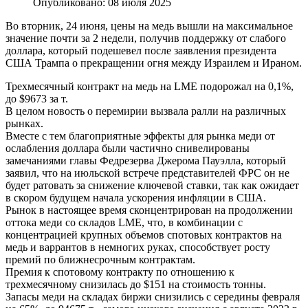
Опубликовано: 08 июля 2025
Во вторник, 24 июня, цены на медь вышли на максимальное
значение почти за 2 недели, получив поддержку от слабого
доллара, который подешевел после заявления президента
США Трампа о прекращении огня между Израилем и Ираном.
Трехмесячный контракт на медь на LME подорожал на 0,1%,
до $9673 за т.
В целом новость о перемирии вызвала ралли на различных
рынках.
Вместе с тем благоприятные эффекты для рынка меди от
ослабления доллара были частично снивелированы
замечаниями главы Федрезерва Джерома Пауэлла, который
заявил, что на июльской встрече представителей ФРС он не
будет ратовать за снижение ключевой ставки, так как ожидает
в скором будущем начала ускорения инфляции в США.
Рынок в настоящее время сконцентрирован на продолжении
оттока меди со складов LME, что, в комбинации с
концентрацией крупных объемов спотовых контрактов на
медь и варрантов в немногих руках, способствует росту
премий по ближнесрочным контрактам.
Премия к спотовому контракту по отношению к
трехмесячному снизилась до $151 на стоимость тонны.
Запасы меди на складах биржи снизились с середины февраля