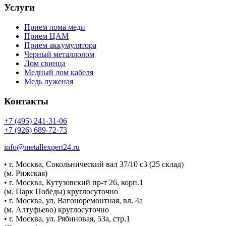
Услуги
Прием лома меди
Прием ЦАМ
Прием аккумулятора
Черный металлолом
Лом свинца
Медный лом кабеля
Медь луженая
Контакты
+7 (495) 241-31-06
+7 (926) 689-72-73
info@metallexpert24.ru
• г. Москва, Сокольнический вал 37/10 с3 (25 склад)
(м. Рижская)
• г. Москва, Кутузовский пр-т 26, корп.1
(м. Парк Победы) круглосуточно
• г. Москва, ул. Вагоноремонтная, вл. 4а
(м. Алтуфьево) круглосуточно
• г. Москва, ул. Рябиновая, 53а, стр.1