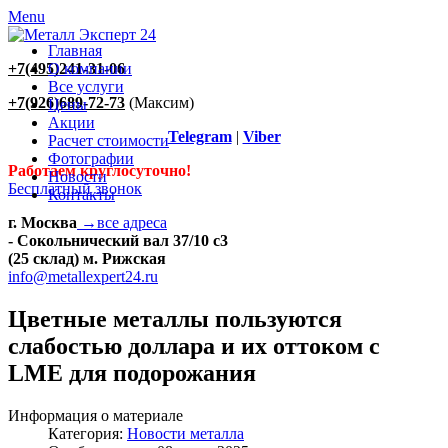
Menu
Главная
+7(495)241-31-06
О компании
Все услуги
+7(926)689-72-73
(Максим)
Цены
Акции
Telegram
|
Viber
Расчет стоимости
Фотографии
Работаем круглосуточно!
Новости
Бесплатный звонок
Контакты
г. Москва
→все адреса
- Сокольнический вал 37/10 с3
(25 склад) м. Рижская
info@metallexpert24.ru
Цветные металлы пользуются
слабостью доллара и их оттоком с
LME для подорожания
Информация о материале
Категория:
Новости металла