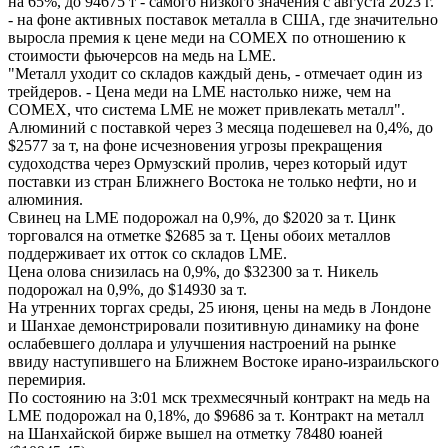
на 65%, до 94675 т - самого низкого значения с августа 2023 г.
- на фоне активных поставок металла в США, где значительно
выросла премия к цене меди на COMEX по отношению к
стоимости фьючерсов на медь на LME.
"Металл уходит со складов каждый день, - отмечает один из
трейдеров. - Цена меди на LME настолько ниже, чем на
COMEX, что система LME не может привлекать металл".
Алюминий с поставкой через 3 месяца подешевел на 0,4%, до
$2577 за т, на фоне исчезновения угрозы прекращения
судоходства через Ормузский пролив, через который идут
поставки из стран Ближнего Востока не только нефти, но и
алюминия.
Свинец на LME подорожал на 0,9%, до $2020 за т. Цинк
торговался на отметке $2685 за т. Цены обоих металлов
поддерживает их отток со складов LME.
Цена олова снизилась на 0,9%, до $32300 за т. Никель
подорожал на 0,9%, до $14930 за т.
На утренних торгах среды, 25 июня, цены на медь в Лондоне
и Шанхае демонстрировали позитивную динамику на фоне
ослабевшего доллара и улучшения настроений на рынке
ввиду наступившего на Ближнем Востоке ирано-израильского
перемирия.
По состоянию на 3:01 мск трехмесячный контракт на медь на
LME подорожал на 0,18%, до $9686 за т. Контракт на металл
на Шанхайской бирже вышел на отметку 78480 юаней