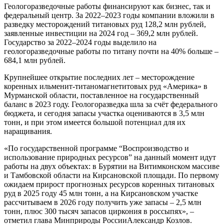
Геологоразведочные работы финансируют как бизнес, так и
федеральный центр. За 2022–2023 годы компании вложили в
разведку месторождений титановых руд 128,2 млн рублей,
заявленные инвестиции на 2024 год – 369,2 млн рублей.
Государство за 2022–2024 годы выделило на
геологоразведочные работы по титану почти на 40% больше –
684,1 млн рублей.
Крупнейшее открытие последних лет – месторождение
коренных ильменит-титаномагнетитовых руд «Америка» в
Мурманской области, поставленное на государственный
баланс в 2023 году. Геологоразведка шла за счёт федерального
бюджета, и сегодня запасы участка оцениваются в 3,5 млн
тонн, и при этом имеется большой потенциал для их
наращивания.
«По государственной программе “Воспроизводство и
использование природных ресурсов” на данный момент идут
работы на двух объектах: в Бурятии на Витимконском массиве
и Тамбовской области на Кирсановской площади. По первому
ожидаем прирост прогнозных ресурсов коренных титановых
руд в 2025 году 45 млн тонн, а на Кирсановском участке
рассчитываем в 2026 году получить уже запасы – 2,5 млн
тонн, плюс 300 тысяч запасов циркония в россыпях», –
отметил глава Минприроды РоссииАлександр Козлов.