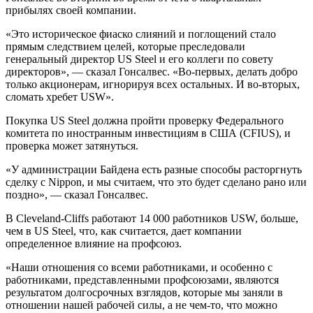
прибылях своей компании.
«Это историческое фиаско слияний и поглощений стало
прямым следствием целей, которые преследовали
генеральный директор US Steel и его коллеги по совету
директоров», — сказал Гонсалвес. «Во-первых, делать добро
только акционерам, игнорируя всех остальных. И во-вторых,
сломать хребет USW».
Покупка US Steel должна пройти проверку Федерального
комитета по иностранным инвестициям в США (CFIUS), и
проверка может затянуться.
«У администрации Байдена есть разные способы расторгнуть
сделку с Nippon, и мы считаем, что это будет сделано рано или
поздно», — сказал Гонсалвес.
В Cleveland-Cliffs работают 14 000 работников USW, больше,
чем в US Steel, что, как считается, дает компании
определенное влияние на профсоюз.
«Наши отношения со всеми работниками, и особенно с
работниками, представленными профсоюзами, являются
результатом долгосрочных взглядов, которые мы заняли в
отношении нашей рабочей силы, а не чем-то, что можно