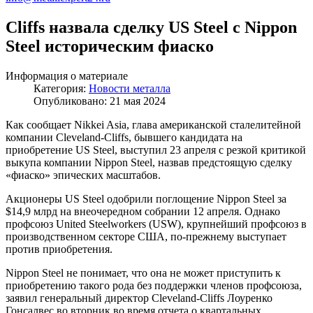
Cliffs назвала сделку US Steel с Nippon
Steel историческим фиаско
Информация о материале
Категория:
Новости металла
Опубликовано: 21 мая 2024
Как сообщает Nikkei Asia, глава американской сталелитейной
компании Cleveland-Cliffs, бывшего кандидата на
приобретение US Steel, выступил 23 апреля с резкой критикой
выкупа компании Nippon Steel, назвав предстоящую сделку
«фиаско» эпических масштабов.
Акционеры US Steel одобрили поглощение Nippon Steel за
$14,9 млрд на внеочередном собрании 12 апреля. Однако
профсоюз United Steelworkers (USW), крупнейший профсоюз в
производственном секторе США, по-прежнему выступает
против приобретения.
Nippon Steel не понимает, что она не может приступить к
приобретению такого рода без поддержки членов профсоюза,
заявил генеральный директор Cleveland-Cliffs Лоуренко
Гонсалвес во вторник во время отчета о квартальных