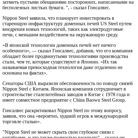
затмить пустыми обещаниями посторонних, написанными на
бесполезных листках бумаги. ", - сказал Гонсалвес.
Nippon Steel заявила, что планирует инвестировать в
стареющую инфраструктуру доменных печей US Steel путем
внедрения новых технологий, таких как электродуговые
печи, с меньшим воздействием на окружающую среду.
«В японской технологии доменных печей нет ничего
особенного», — сказал Гонсалвес, добавив, что его компания
обладает более продвинутыми технологиями производства
стали, чем те, которые существуют в Японии. «Их так
называемая превосходная технология даже отдаленно не
основана на фактах».
Сенаторы США выразили обеспокоенность по поводу связей
Nippon Steel с Китаем. Японская компания сотрудничает в
строительстве сталелитейных заводов в Китае с 1978 года и
имеет совместное предприятие с China Baowu Steel Group.
Гонсалвес раскритиковал Nippon Steel по этому вопросу,
заявив, что она «вероятно, худший игрок в международной
торговле сталью».
"Nippon Steel не может скрыть свои глубокие связи с
китайцами, и это также полностью раскрыто", - сказал он.