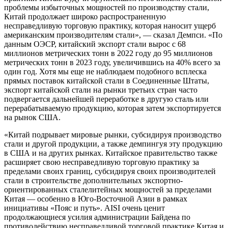
проблемы избыточных мощностей по производству стали,
Китай продолжает широко распространенную
несправедливую торговую практику, которая наносит ущерб
американским производителям стали», — сказал Демпси. «По
данным ОЭСР, китайский экспорт стали вырос с 68
миллионов метрических тонн в 2022 году до 95 миллионов
метрических тонн в 2023 году, увеличившись на 40% всего за
один год. Хотя мы еще не наблюдаем подобного всплеска
прямых поставок китайской стали в Соединенные Штаты,
экспорт китайской стали на рынки третьих стран часто
подвергается дальнейшей переработке в другую сталь или
перерабатываемую продукцию, которая затем экспортируется
на рынок США.
«Китай подрывает мировые рынки, субсидируя производство
стали и другой продукции, а также демпингуя эту продукцию
в США и на других рынках. Китайское правительство также
расширяет свою несправедливую торговую практику за
пределами своих границ, субсидируя своих производителей
стали в строительстве дополнительных экспортно-
ориентированных сталелитейных мощностей за пределами
Китая — особенно в Юго-Восточной Азии в рамках
инициативы «Пояс и путь». AISI очень ценит
продолжающиеся усилия администрации Байдена по
противодействию несправедливой торговой практике Китая и